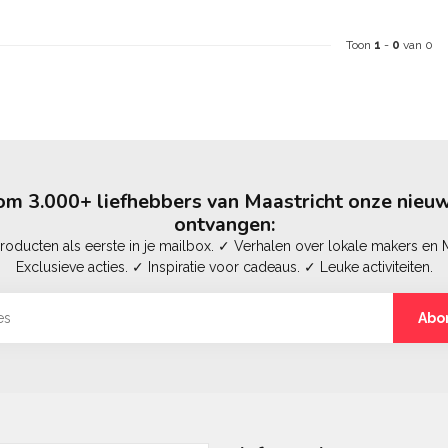
Toon
1
-
0
van 0
m 3.000+ liefhebbers van Maastricht onze nieuw
ontvangen:
oducten als eerste in je mailbox. ✓ Verhalen over lokale makers en M
Exclusieve acties. ✓ Inspiratie voor cadeaus. ✓ Leuke activiteiten.
Abo