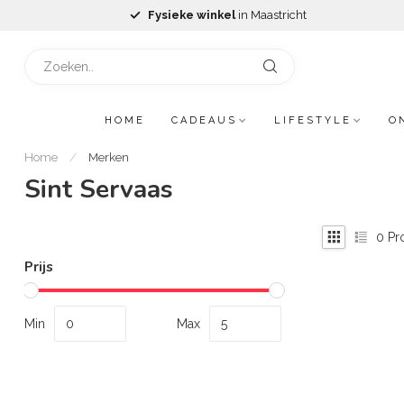
Fysieke winkel
in Maastricht
HOME
CADEAUS
LIFESTYLE
O
Home
/
Merken
Sint Servaas
0
Pr
Prijs
Min
Max