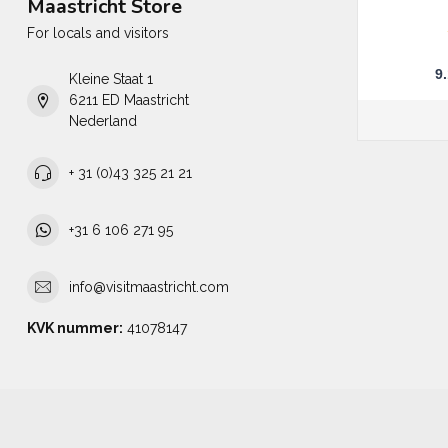
Maastricht Store
For locals and visitors
9
Kleine Staat 1
6211 ED Maastricht
Nederland
+ 31 (0)43 325 21 21
+31 6 106 271 95
info@visitmaastricht.com
KVK nummer:
41078147