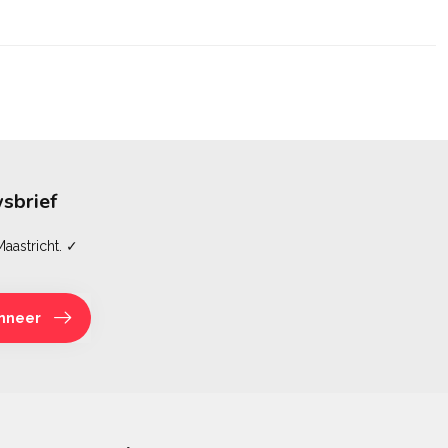
sbrief
aastricht. ✓
nneer