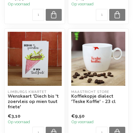
Op voorraad
Op voorraad
LIMBURGS KWARTET
MAASTRICHT STORE
Wenskaart 'Diech bis 't
Koffiekopje dialect
zoervleis op mien tuut
'Teske Koffie' - 23 cl
friete'
€3,10
€9,50
Op voorraad
Op voorraad