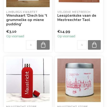
LIMBURGS KWARTET
VELDEKE MESTREECH
Wenskaart 'Diech bis 't
Leesplenkske vaan de
grummelke op miene
Mestreechter Taol
pudding'
€3,10
€14,99
Op voorraad
Op voorraad
MAASTRICHT STORE
MAASTRICHT STORE