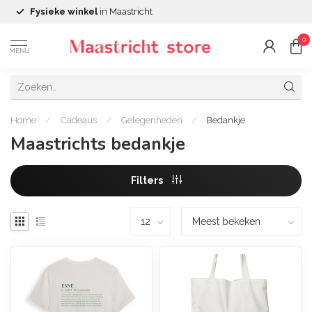
Fysieke winkel
in Maastricht
0
MENU
Home
/
Cadeaus
/
Gelegenheden
/
Bedankje
Maastrichts bedankje
Filters