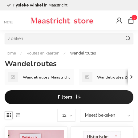
Fysieke winkel
in Maastricht
0
MENU
Home
/
Routes en kaarten
/
Wandelroutes
Wandelroutes
Wandelroutes Maastricht
Wandelroutes Zuid-L
Filters