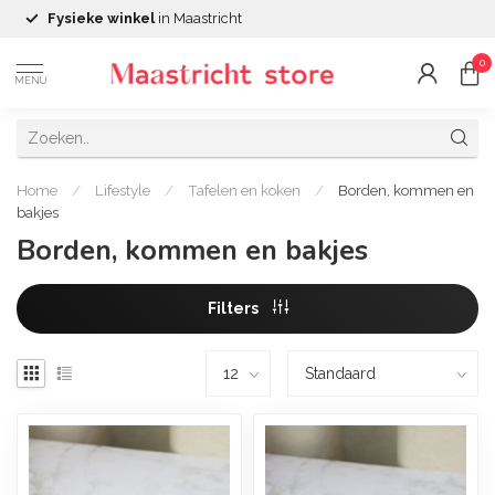
Fysieke winkel
in Maastricht
0
MENU
Home
/
Lifestyle
/
Tafelen en koken
/
Borden, kommen en
bakjes
Borden, kommen en bakjes
Filters