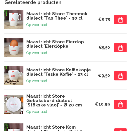
Gerelateerde producten
Maastricht Store Theemok
dialect 'Tas Thee' - 30 cl
€9,75
Op voorraad
Maastricht Store Eierdop
dialect 'Eierdöpke'
€5,50
Op voorraad
Maastricht Store Koffiekopje
dialect 'Teske Koffie' - 23 cl
€9,50
Op voorraad
Maastricht Store
Gebaksbord dialect
€10,99
'Stökske vlaoj' - Ø 20 cm
Op voorraad
Maastricht Store Kom