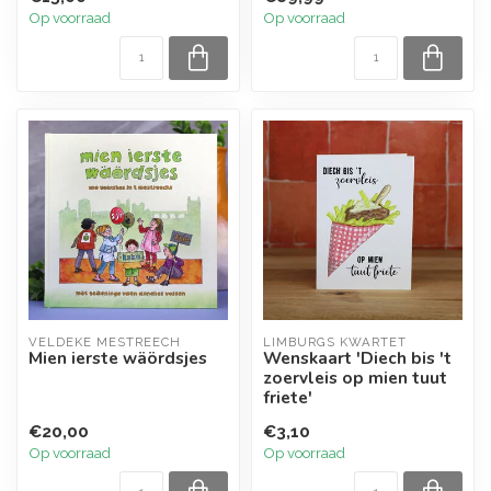
Op voorraad
Op voorraad
VELDEKE MESTREECH
LIMBURGS KWARTET
Mien ierste wäördsjes
Wenskaart 'Diech bis 't
zoervleis op mien tuut
friete'
€20,00
€3,10
Op voorraad
Op voorraad