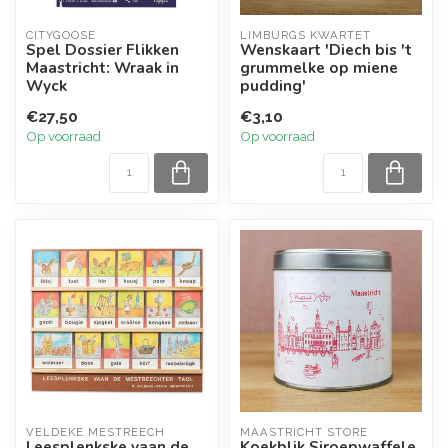
CITYGOOSE
LIMBURGS KWARTET
Spel Dossier Flikken
Wenskaart 'Diech bis 't
Maastricht: Wraak in
grummelke op miene
Wyck
pudding'
€27,50
€3,10
Op voorraad
Op voorraad
VELDEKE MESTREECH
MAASTRICHT STORE
Leesplenkske vaan de
Koekblik Sjroepwaffele