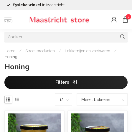
Fysieke winkel
in Maastricht
0
MENU
Home
/
Streekproducten
/
Lekkernijen en zoetwaren
/
Honing
Honing
Filters