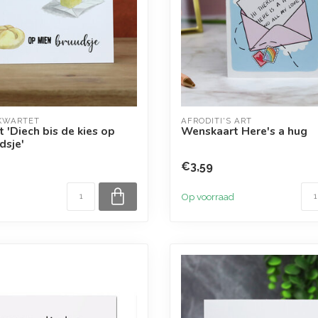
KWARTET
AFRODITI'S ART
 'Diech bis de kies op
Wenskaart Here's a hug
dsje'
€3,59
Op voorraad