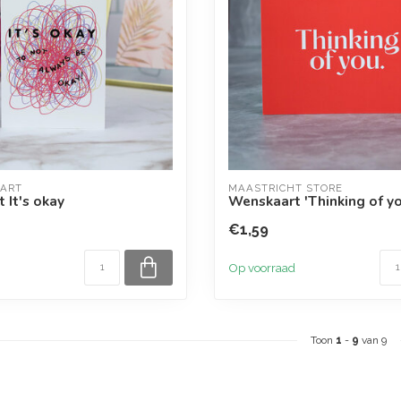
 ART
MAASTRICHT STORE
 It's okay
Wenskaart 'Thinking of yo
€1,59
Op voorraad
Toon
1
-
9
van 9