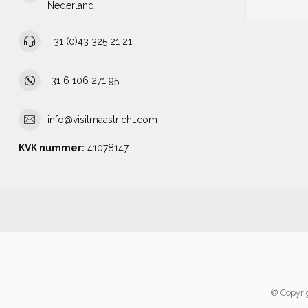
Nederland
+ 31 (0)43 325 21 21
+31 6 106 271 95
info@visitmaastricht.com
KVK nummer:
41078147
© Copyrig