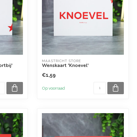
MAASTRICHT STORE
rtbij'
Wenskaart 'Knoevel'
€1,59
Op voorraad