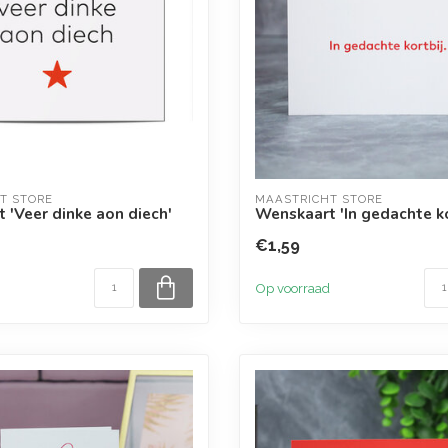
T STORE
MAASTRICHT STORE
 'Veer dinke aon diech'
Wenskaart 'In gedachte ko
€1,59
Op voorraad