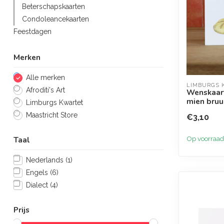
Beterschapskaarten
Condoleancekaarten
Feestdagen
Merken
Alle merken
LIMBURGS 
Afroditi's Art
Wenskaart
mien bruu
Limburgs Kwartet
Maastricht Store
€3,10
Taal
Op voorraad
Nederlands
(1)
Engels
(6)
Dialect
(4)
Prijs