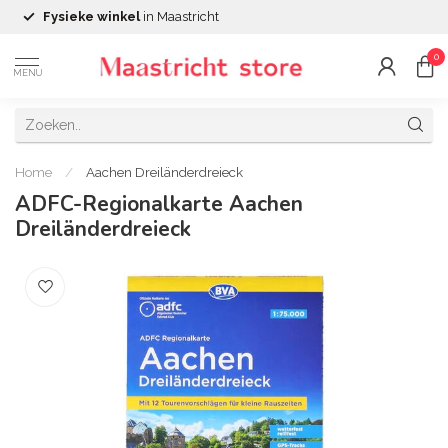
Fysieke winkel
in Maastricht
0
MENU
Home
/
Aachen Dreiländerdreieck
ADFC-Regionalkarte Aachen
Dreiländerdreieck