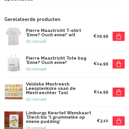
Gerelateerde producten
Pierre Maastricht T-shirt
'Enne? Ouch enne!' wit
€29,99
Op voorraad
Pierre Maastricht Tote bag
'Enne? Ouch enne!'
€14,99
Op voorraad
Veldeke Mestreech
Leesplenkske vaan de
€14,99
Mestreechter Taol
Op voorraad
Limburgs Kwartet Wenskaart
'Diech bis 't grummelke op
€3,10
miene pudding'
Op voorraad