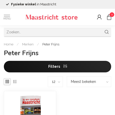
Fysieke winkel
in Maastricht
0
MENU
Home
/
Merken
/
Peter Frijns
Peter Frijns
Filters