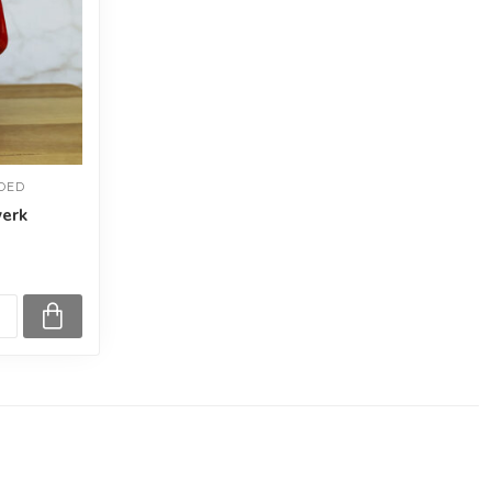
ED 
erk