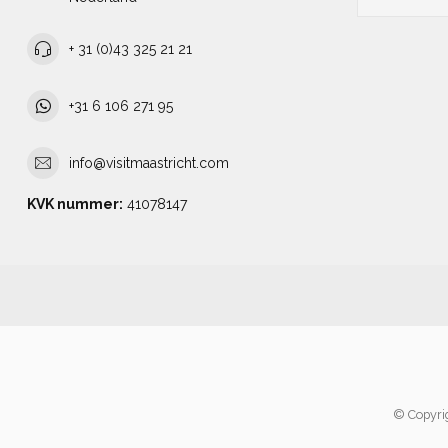
+ 31 (0)43 325 21 21
+31 6 106 271 95
info@visitmaastricht.com
KVK nummer:
41078147
© Copyrig