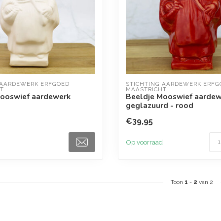
 AARDEWERK ERFGOED 
STICHTING AARDEWERK ERFGO
T
MAASTRICHT
Mooswief aardewerk
Beeldje Mooswief aardew
geglazuurd - rood
€39,95
Op voorraad
Toon
1
-
2
van 2