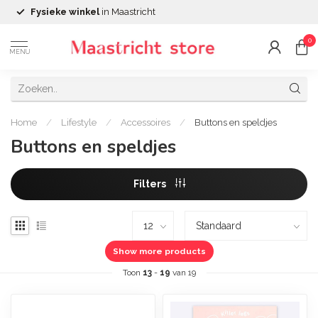
Fysieke winkel
in Maastricht
0
MENU
Home
/
Lifestyle
/
Accessoires
/
Buttons en speldjes
Buttons en speldjes
Filters
Show more products
Toon
13
-
19
van 19