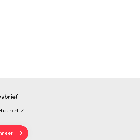
sbrief
aastricht. ✓
nneer