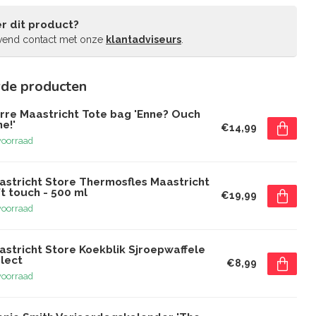
r dit product?
jvend contact met onze
klantadviseurs
.
rde producten
erre Maastricht Tote bag 'Enne? Ouch
e!'
€14,99
voorraad
astricht Store Thermosfles Maastricht
t touch - 500 ml
€19,99
voorraad
astricht Store Koekblik Sjroepwaffele
lect
€8,99
voorraad