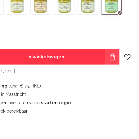
In winkelwagen
lijken
ding
vanaf € 75,- (NL)
l
in Maastricht
ten
investeren we in
stad en regio
ek bereikbaar