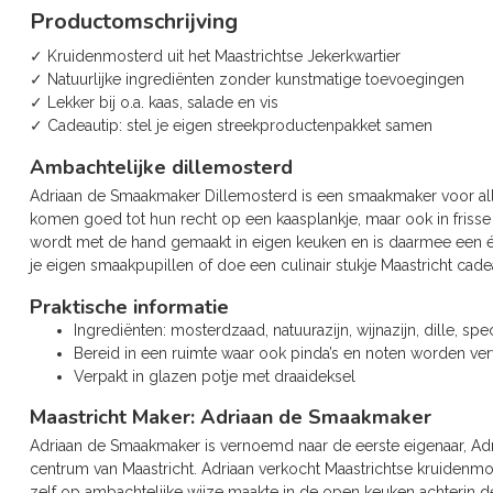
Productomschrijving
✓ Kruidenmosterd uit het Maastrichtse Jekerkwartier
✓ Natuurlijke ingrediënten zonder kunstmatige toevoegingen
✓ Lekker bij o.a. kaas, salade en vis
✓ Cadeautip: stel je eigen streekproductenpakket samen
Ambachtelijke dillemosterd
Adriaan de Smaakmaker Dillemosterd is een smaakmaker voor alle
komen goed tot hun recht op een kaasplankje, maar ook in frisse
wordt met de hand gemaakt in eigen keuken en is daarmee een é
je eigen smaakpupillen of doe een culinair stukje Maastricht cade
Praktische informatie
Ingrediënten: mosterdzaad, natuurazijn, wijnazijn, dille, spe
Bereid in een ruimte waar ook pinda’s en noten worden ve
Verpakt in glazen potje met draaideksel
Maastricht Maker: Adriaan de Smaakmaker
Adriaan de Smaakmaker is vernoemd naar de eerste eigenaar, Adria
centrum van Maastricht. Adriaan verkocht Maastrichtse kruidenmost
zelf op ambachtelijke wijze maakte in de open keuken achterin 