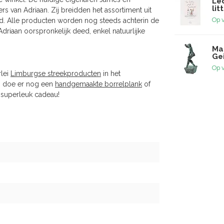
Lé
lit
 van Adriaan. Zij breidden het assortiment uit
Op 
rd. Alle producten worden nog steeds achterin de
driaan oorspronkelijk deed, enkel natuurlijke
Ma
Gei
Op 
rlei
Limburgse streekproducten
in het
en doe er nog een
handgemaakte borrelplank
of
 superleuk cadeau!