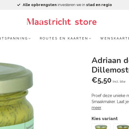
Alle opbrengsten
investeren we in
stad en regio
NTSPANNING
ROUTES EN KAARTEN
WENSKAART
Adriaan 
Dillemost
€5,50
Incl. btw
Proef deze unieke mo
Smaakmaker. Laat je
meer
.
Kies variant