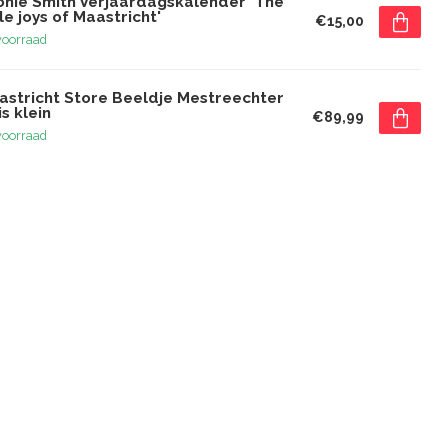
onie Smith Verjaardagskalender 'The
tle joys of Maastricht'
€15,00
voorraad
astricht Store Beeldje Mestreechter
s klein
€89,99
voorraad