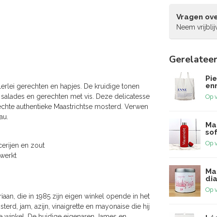
Vragen ove
Neem vrijbli
Gerelatee
Pi
enn
rlei gerechten en hapjes. De kruidige tonen
 salades en gerechten met vis. Deze delicatesse
Op 
chte authentieke Maastrichtse mosterd. Verwen
au.
Ma
sof
Op 
cerijen en zout
rwerkt
Ma
dia
Op 
an, die in 1985 zijn eigen winkel opende in het
erd, jam, azijn, vinaigrette en mayonaise die hij
de winkel. De huidige eigenaren James en