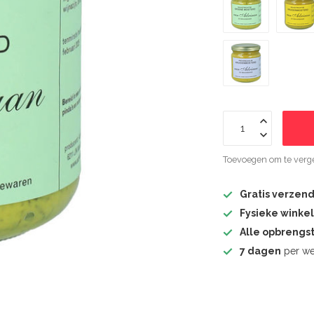
Toevoegen om te verge
Gratis verzen
Fysieke winke
Alle opbrengs
7 dagen
per we