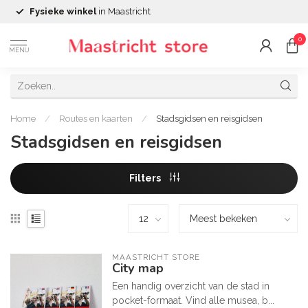
Fysieke winkel
in Maastricht
0
MENU
Home
/
Routes en kaarten
/
Stadsgidsen en reisgidsen
Stadsgidsen en reisgidsen
Filters
MAASTRICHT STORE
City map
Een handig overzicht van de stad in
pocket-formaat. Vind alle musea, b...