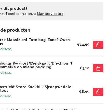
r dit product?
jvend contact met onze
klantadviseurs
.
rde producten
erre Maastricht Tote bag 'Enne? Ouch
e!'
€14,99
voorraad
burgs Kwartet Wenskaart 'Diech bis 't
ummelke op miene pudding'
€3,10
voorraad
astricht Store Koekblik Sjroepwaffele
lect
€8,99
voorraad