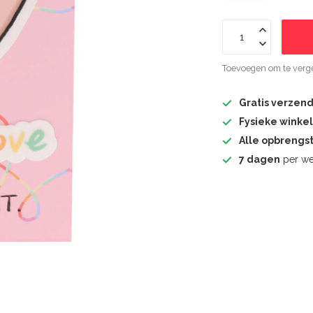
Toevoegen om te verge
Gratis verzen
Fysieke winke
Alle opbrengs
7 dagen
per we