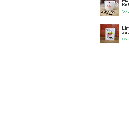
Maa
Kof
Op 
Lim
zoe
Op 