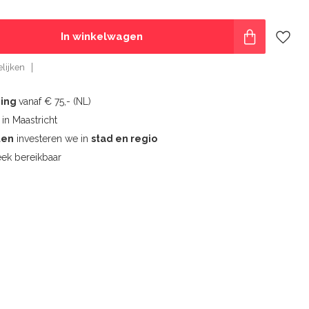
In winkelwagen
lijken
ding
vanaf € 75,- (NL)
l
in Maastricht
ten
investeren we in
stad en regio
ek bereikbaar