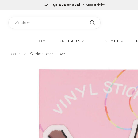
Fysieke winkel
in Maastricht
HOME
CADEAUS
LIFESTYLE
O
Home
/
Sticker Love is love