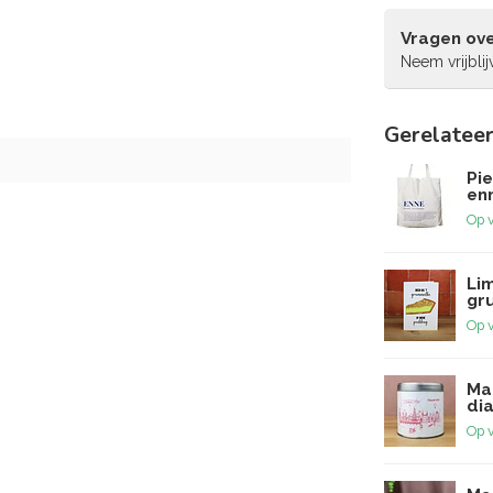
Vragen ove
Neem vrijbli
Gerelatee
Pi
enn
Op 
Lim
gr
Op 
Ma
dia
Op 