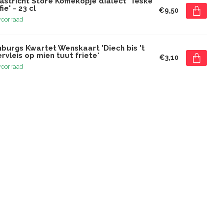
stricht Store Koffiekopje dialect 'Teske
fie' - 23 cl
€9,50
voorraad
burgs Kwartet Wenskaart 'Diech bis 't
rvleis op mien tuut friete'
€3,10
voorraad