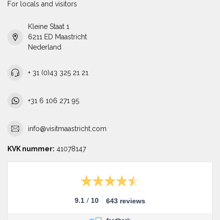
For locals and visitors
Kleine Staat 1
6211 ED Maastricht
Nederland
+ 31 (0)43 325 21 21
+31 6 106 271 95
info@visitmaastricht.com
KVK nummer:
41078147
/
9.1
10
643 reviews