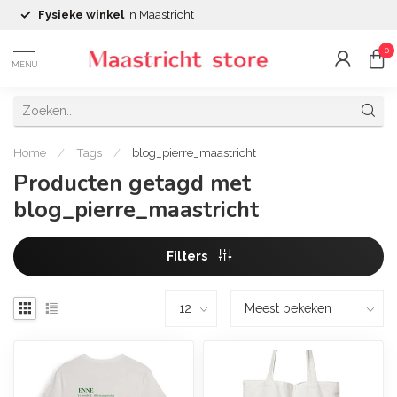
Fysieke winkel
in Maastricht
0
MENU
Home
/
Tags
/
blog_pierre_maastricht
Producten getagd met
blog_pierre_maastricht
Filters