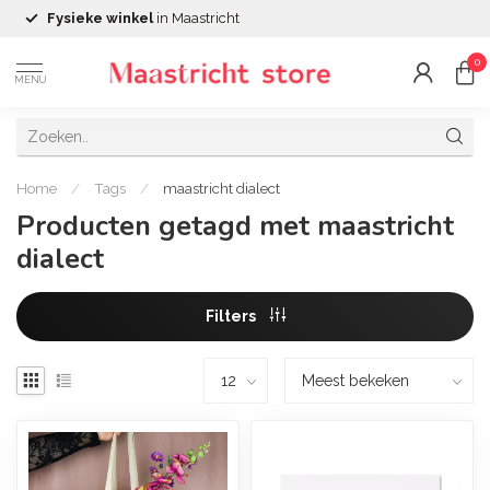
Fysieke winkel
in Maastricht
0
MENU
Home
/
Tags
/
maastricht dialect
Producten getagd met maastricht
dialect
Filters