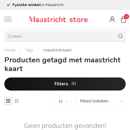
Fysieke winkel
in Maastricht
0
MENU
Home
/
Tags
/
maastricht kaart
Producten getagd met maastricht
kaart
Filters
Geen producten gevonden!