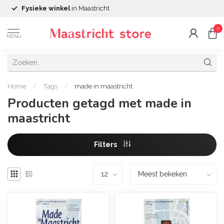
Fysieke winkel
in Maastricht
0
MENU
Home
/
Tags
/
made in maastricht
Producten getagd met made in
maastricht
Filters