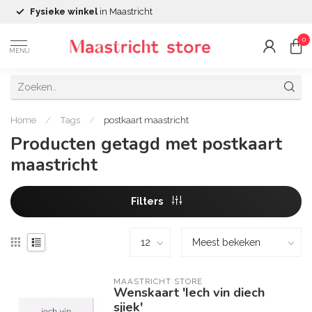
Fysieke winkel
in Maastricht
0
MENU
Home
/
Tags
/
postkaart maastricht
Producten getagd met postkaart
maastricht
Filters
MAASTRICHT STORE
Wenskaart 'Iech vin diech
sjiek'