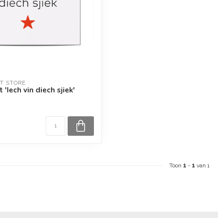
T STORE
'Iech vin diech sjiek'
Toon
1
-
1
van 1