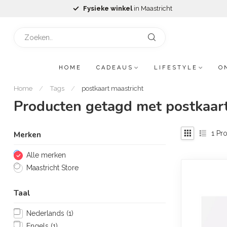
Fysieke winkel
in Maastricht
HOME
CADEAUS
LIFESTYLE
O
Home
/
Tags
/
postkaart maastricht
Producten getagd met postkaart
1
Pro
Merken
Alle merken
Maastricht Store
Taal
Nederlands
(1)
Engels
(1)