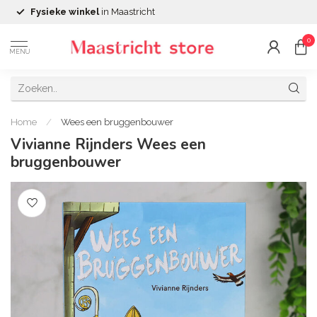
Alle opbrengsten
investeren we in
stad en regio
0
MENU
Home
/
Wees een bruggenbouwer
Vivianne Rijnders Wees een
bruggenbouwer