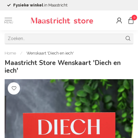
Fysieke winkel
in Maastricht
0
MENU
Home
/
Wenskaart 'Diech en iech'
Maastricht Store Wenskaart 'Diech en
iech'