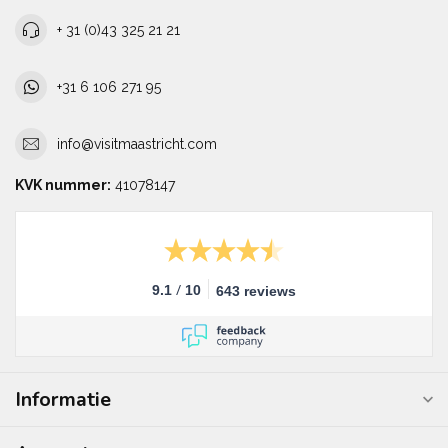
+ 31 (0)43 325 21 21
+31 6 106 271 95
info@visitmaastricht.com
KVK nummer:
41078147
/
9.1
10
643 reviews
Informatie