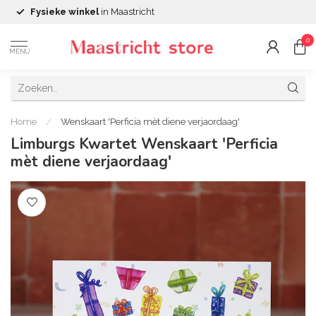
Fysieke winkel
in Maastricht
0
MENU
Home
/
Wenskaart 'Perficia mèt diene verjaordaag'
Limburgs Kwartet Wenskaart 'Perficia
mèt diene verjaordaag'