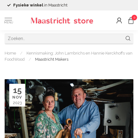
Fysieke winkel
in Maastricht
0
MENU
Home
/
Kennismaking: John Lambrichs en Hannie Kerckhoffs van
FoodWood
/
Maastricht Makers
15
NOV
2023