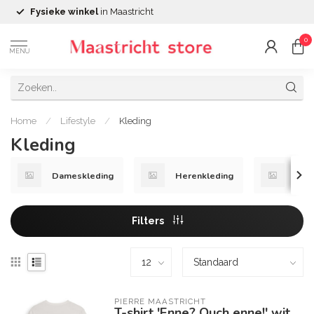
Fysieke winkel
in Maastricht
0
MENU
Home
/
Lifestyle
/
Kleding
Kleding
Dameskleding
Herenkleding
Kind
Filters
PIERRE MAASTRICHT
T-shirt 'Enne? Ouch enne!' wit