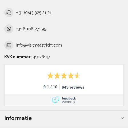
+ 31 (0)43 325 21 21
+31 6 106 271 95
info@visitmaastricht.com
KVK nummer:
41078147
/
9.1
10
643 reviews
Informatie