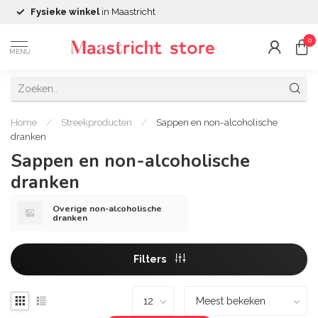
Fysieke winkel
in Maastricht
0
MENU
Home
/
Streekproducten
/
Sappen en non-alcoholische
dranken
Sappen en non-alcoholische
dranken
Overige non-alcoholische
dranken
Filters