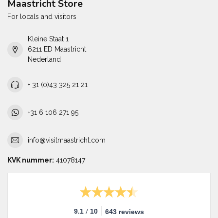
Maastricht Store
For locals and visitors
Kleine Staat 1
6211 ED Maastricht
Nederland
+ 31 (0)43 325 21 21
+31 6 106 271 95
info@visitmaastricht.com
KVK nummer:
41078147
/
9.1
10
643 reviews