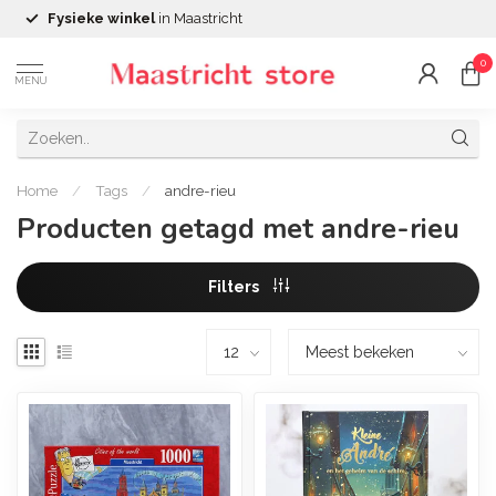
Fysieke winkel
in Maastricht
0
MENU
Home
/
Tags
/
andre-rieu
Producten getagd met andre-rieu
Filters