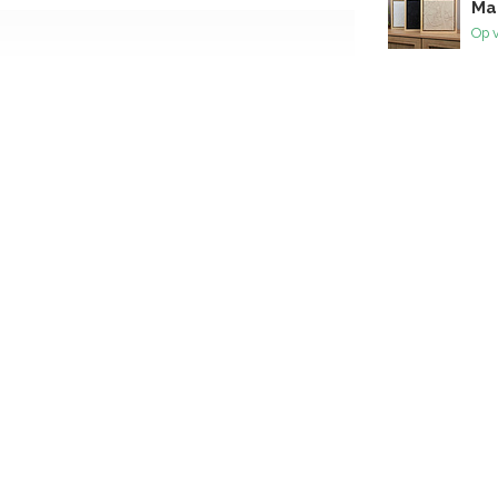
Ma
Op 
7