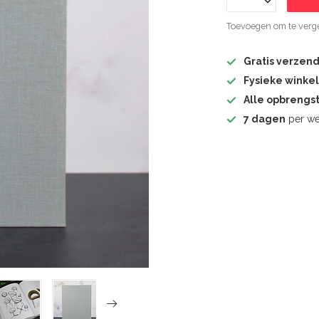
Toevoegen om te verge
Gratis verzen
Fysieke winke
Alle opbrengs
7 dagen
per we