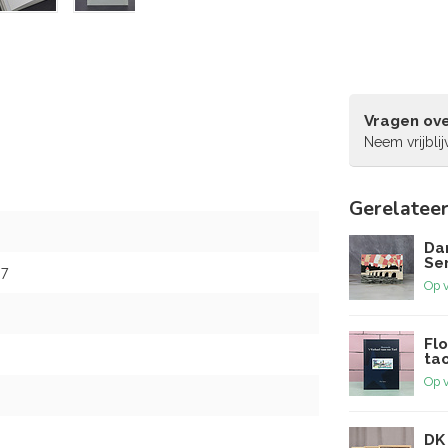
Vragen ove
Neem vrijbli
Gerelatee
Dan
Ser
7
Op 
Flo
tao
Op 
DK