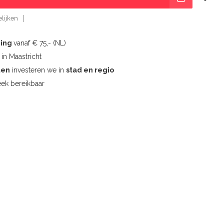
lijken
ding
vanaf € 75,- (NL)
l
in Maastricht
ten
investeren we in
stad en regio
ek bereikbaar