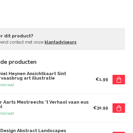
r dit product?
jvend contact met onze
klantadviseurs
.
rde producten
iel Heynen Ansichtkaart Sint
vaasbrug art illustratie
€1,99
voorraad
r Aarts Mestreechs 't Verhaol vaan eus
l
€30,99
voorraad
 Design Abstract Landscapes