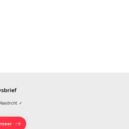
sbrief
aastricht. ✓
nneer