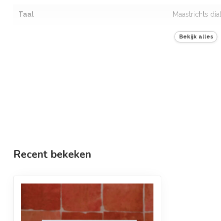
Taal
Maastrichts dia
Envelop inbegrepen
Bekijk alles
Kleur envelop
Bruin
Gewicht
10 g
Recent bekeken