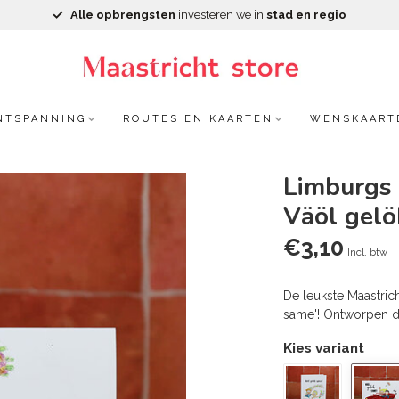
Alle opbrengsten
investeren we in
stad en regio
NTSPANNING
ROUTES EN KAARTEN
WENSKAART
Limburgs
Väöl gelö
€3,10
Incl. btw
De leukste Maastrich
same'! Ontworpen d
Kies variant