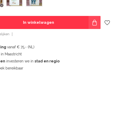
In winkelwagen
lijken
ding
vanaf € 75,- (NL)
l
in Maastricht
ten
investeren we in
stad en regio
ek bereikbaar