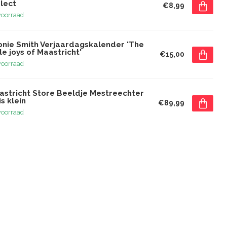
lect
€8,99
voorraad
onie Smith Verjaardagskalender 'The
tle joys of Maastricht'
€15,00
voorraad
astricht Store Beeldje Mestreechter
s klein
€89,99
voorraad