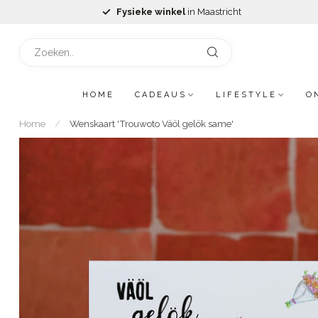
Fysieke winkel
in Maastricht
HOME
CADEAUS
LIFESTYLE
O
Home
/
Wenskaart 'Trouwoto Väöl gelök same'