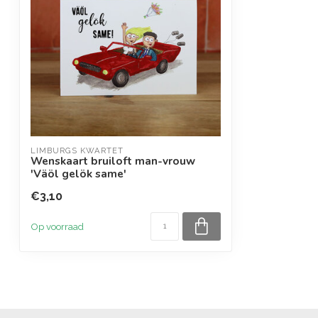
LIMBURGS KWARTET
Wenskaart bruiloft man-vrouw
'Väöl gelök same'
€3,10
Op voorraad