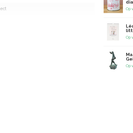
dia
lect
Op 
Lé
lit
Op 
Ma
Gei
Op 