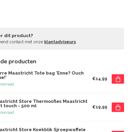
r dit product?
jvend contact met onze
klantadviseurs
.
rde producten
erre Maastricht Tote bag 'Enne? Ouch
e!'
€14,99
voorraad
astricht Store Thermosfles Maastricht
t touch - 500 ml
€19,99
voorraad
astricht Store Koekblik Sjroepwaffele