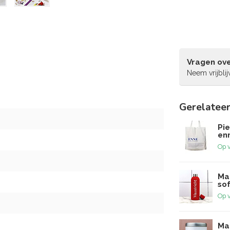
Vragen ove
Neem vrijbli
Gerelatee
Pi
enn
Op 
Ma
sof
Op 
Ma