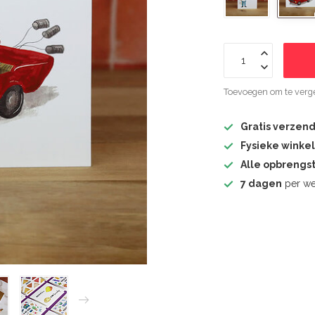
Toevoegen om te verge
Gratis verzen
Fysieke winke
Alle opbrengs
7 dagen
per we