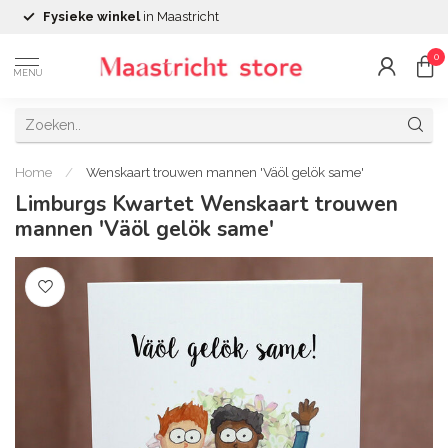
Fysieke winkel
in Maastricht
0
MENU
Home
/
Wenskaart trouwen mannen 'Väöl gelök same'
Limburgs Kwartet Wenskaart trouwen
mannen 'Väöl gelök same'