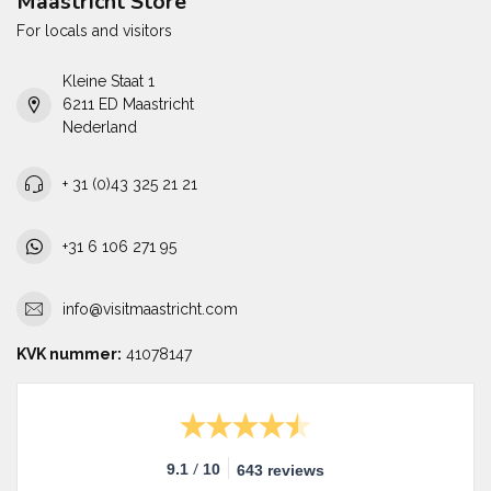
Maastricht Store
For locals and visitors
Kleine Staat 1
6211 ED Maastricht
Nederland
+ 31 (0)43 325 21 21
+31 6 106 271 95
info@visitmaastricht.com
KVK nummer:
41078147
/
9.1
10
643 reviews